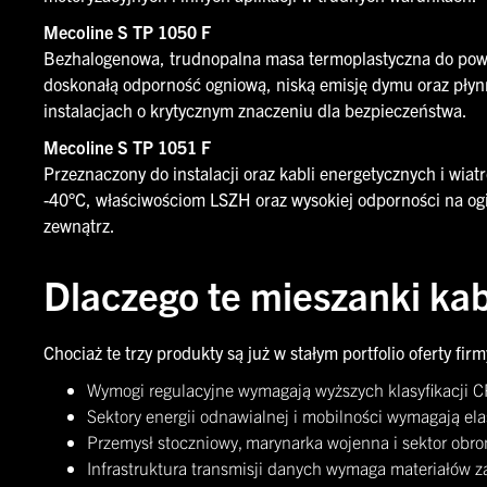
Mecoline S TP 1050 F
Bezhalogenowa, trudnopalna masa termoplastyczna do powł
doskonałą odporność ogniową, niską emisję dymu oraz płynn
instalacjach o krytycznym znaczeniu dla bezpieczeństwa.
Mecoline S TP 1051 F
Przeznaczony do instalacji oraz kabli energetycznych i wia
-40°C, właściwościom LSZH oraz wysokiej odporności na ogie
zewnątrz.
Dlaczego te mieszanki ka
Chociaż te trzy produkty są już w stałym portfolio oferty fir
Wymogi regulacyjne wymagają wyższych klasyfikacji 
Sektory energii odnawialnej i mobilności wymagają e
Przemysł stoczniowy, marynarka wojenna i sektor obr
Infrastruktura transmisji danych wymaga materiałów