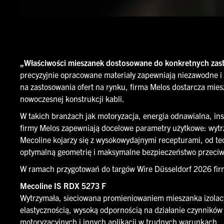
„Właściwości mieszanek dostosowane do konkretnych za
precyzyjnie opracowane materiały zapewniają niezawodne i 
na zastosowania ofert na rynku, firma Melos dostarcza mie
nowoczesnej konstrukcji kabli.
W takich branżach jak motoryzacja, energia odnawialna, ins
firmy Melos zapewniają docelowe parametry użytkowe: wyt
Mecoline kojarzy się z wysokowydajnymi recepturami, od te
optymalną geometrię i maksymalne bezpieczeństwo przeciwpo
W ramach przygotowań do targów Wire Düsseldorf 2026 firm
Mecoline IS RDX 5273 F
Wytrzymała, sieciowana promieniowaniem mieszanka izolac
elastycznością, wysoką odpornością na działanie czynnikó
motoryzacyjnych i innych aplikacji w trudnych warunkach.