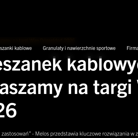
zamy na targi Wire Düsseldorf 2026
eszanki kablowe
Granulaty i nawierzchnie sportowe
Firm
eszanek kablowy
aszamy na targi
26
zastosowań” - Melos przedstawia kluczowe rozwiązania w 