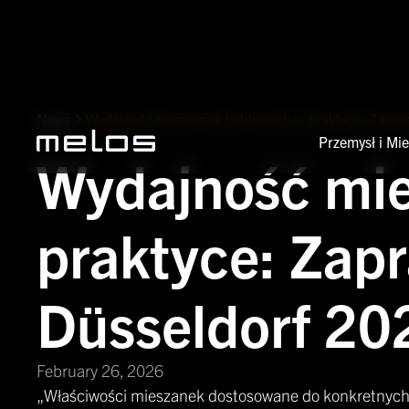
News
Wydajność mieszanek kablowych w praktyce: Zapras
Przemysł i Mi
Wydajność mi
praktyce: Zapr
Düsseldorf 20
February 26, 2026
„Właściwości mieszanek dostosowane do konkretnych 