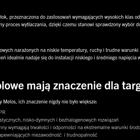
ok, przeznaczona do zastosowań wymagających wysokich klas odpo
y proces wytłaczania, dzięki czemu stanowi sprawdzony wybór do 
trowych narażonych na niskie temperatury, ruchy i trudne warunki
ń idealnie nadaje się do instalacji niskiego i średniego napięci
blowe mają znaczenie dla ta
my Melos, ich znaczenie nigdy nie było większe:
CPR
lastycznych, nisko-dymnych i bezhalogenowych rozwiązań
onny wymagają trwałości i odporności na ekstremalne warunki śro
 zapewniających niezawodność i trudnopalność