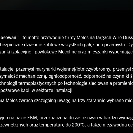
stosowań”
- to motto przewodnie firmy Melos na targach Wire Düsse
bezpieczne działanie kabli we wszystkich gałęziach przemysłu. Dy
szanki izolacyjne i powłokowe Mecoline oraz mieszanki wypełnia
talacje, przemysł marynarki wojennej/lotniczy/obronny, przemysł 
rzymałość mechaniczną, ognioodporność, odporność na czynniki 
chnologii termoplastycznych po technologie sieciowania promien
żarowe kabli w sektorze instalacji.
a Melos zwraca szczególną uwagę na trzy starannie wybrane mies
yjna na bazie FKM, przeznaczona do zastosowań w bardzo wymaga
w zewnętrznych oraz temperaturę do 200°C, a także niezawodną o