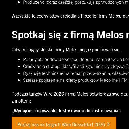
Producenci coraz częściej poszukują sprawdzonych mie
Wszystkie te cechy odzwierciedlają filozofię firmy Melos:
Spotkaj się z firmą Melos
Odwiedzający stoisko firmy Melos mogą spodziewać się:
Porady ekspertów dotyczące doboru materiałów do k
Omówienie strategii klasyfikacji zgodnie z dyrektyw
Dyskusje techniczne na temat przetwarzania, właściwoś
Szersze spojrzenie na oferty produktów Mecoline i F
Podczas targów Wire 2026 firma Melos potwierdza swoje za
z mottem:
„Wydajność mieszanki dostosowana do zastosowania”.
Poznaj nas na targach Wire Düsseldorf 2026